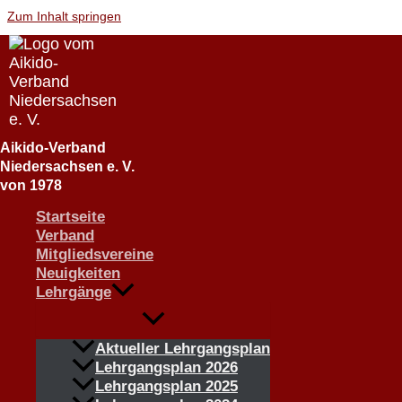
Zum Inhalt springen
Aikido-Verband
Niedersachsen e. V.
Aikido-Landeslehrgang mit H
von 1978
Manuela Magiera, 4. Dan Aiki
Startseite
Verband
26. Mai 2023
Mitgliedsvereine
Neuigkeiten
Lehrgänge
Bilder: Stefan Renschke (AVNI) und Dr. Damian Magiera (AVNI
Aktueller Lehrgangsplan
Lehrgangsplan 2026
Lehrgangsplan 2025