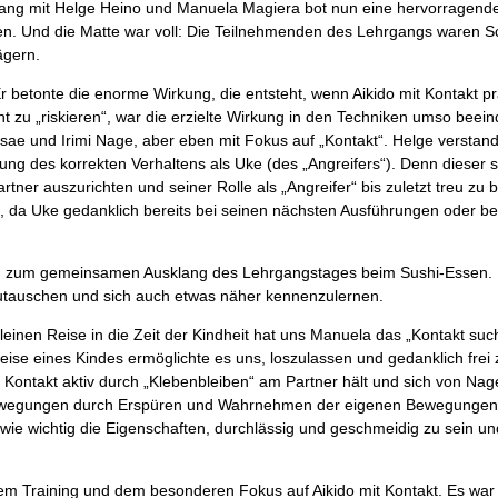
rgang mit Helge Heino und Manuela Magiera bot nun eine hervorragend
en. Und die Matte war voll: Die Teilnehmenden des Lehrgangs waren S
ägern.
etonte die enorme Wirkung, die entsteht, wenn Aikido mit Kontakt prak
 zu „riskieren“, war die erzielte Wirkung in den Techniken umso beei
ae und Irimi Nage, aber eben mit Fokus auf „Kontakt“. Helge verstand
g des korrekten Verhaltens als Uke (des „Angreifers“). Denn dieser sol
rtner auszurichten und seiner Rolle als „Angreifer“ bis zuletzt treu zu 
n, da Uke gedanklich bereits bei seinen nächsten Ausführungen oder be
den zum gemeinsamen Ausklang des Lehrgangstages beim Sushi-Essen. E
zutauschen und sich auch etwas näher kennenzulernen.
inen Reise in die Zeit der Kindheit hat uns Manuela das „Kontakt suc
eise eines Kindes ermöglichte es uns, loszulassen und gedanklich frei
 Kontakt aktiv durch „Klebenbleiben“ am Partner hält und sich von Nag
rte Bewegungen durch Erspüren und Wahrnehmen der eigenen Bewegungen
ie wichtig die Eigenschaften, durchlässig und geschmeidig zu sein u
Training und dem besonderen Fokus auf Aikido mit Kontakt. Es war e