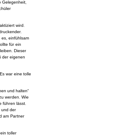
e Gelegenheit,
chüler
tiziert wird.
ndruckender.
 es, einfühlsam
lte für ein
bleiben. Dieser
i der eigenen
s war eine tolle
hen und halten“
 zu werden. Wie
e führen lässt.
 und der
nd am Partner
in toller