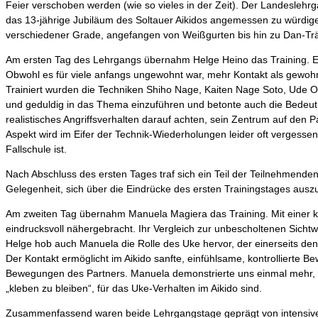
Feier verschoben werden (wie so vieles in der Zeit). Der Landesleh
das 13-jährige Jubiläum des Soltauer Aikidos angemessen zu würdig
verschiedener Grade, angefangen von Weißgurten bis hin zu Dan-Tr
Am ersten Tag des Lehrgangs übernahm Helge Heino das Training. Er b
Obwohl es für viele anfangs ungewohnt war, mehr Kontakt als gewohnt
Trainiert wurden die Techniken Shiho Nage, Kaiten Nage Soto, Ude Os
und geduldig in das Thema einzuführen und betonte auch die Bedeutun
realistisches Angriffsverhalten darauf achten, sein Zentrum auf den Pa
Aspekt wird im Eifer der Technik-Wiederholungen leider oft vergesse
Fallschule ist.
Nach Abschluss des ersten Tages traf sich ein Teil der Teilnehmen
Gelegenheit, sich über die Eindrücke des ersten Trainingstages aus
Am zweiten Tag übernahm Manuela Magiera das Training. Mit einer kle
eindrucksvoll nähergebracht. Ihr Vergleich zur unbescholtenen Sichtw
Helge hob auch Manuela die Rolle des Uke hervor, der einerseits den
Der Kontakt ermöglicht im Aikido sanfte, einfühlsame, kontrollie
Bewegungen des Partners. Manuela demonstrierte uns einmal mehr, w
„kleben zu bleiben“, für das Uke-Verhalten im Aikido sind.
Zusammenfassend waren beide Lehrgangstage geprägt von intensivem 