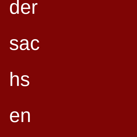
Am letzten Februarwochenende luden der Aikido-Verband Niedersachsen
und der VfB Langenhagen erneut zum Landeslehrgang nach Langenhagen
ein. Unter der Leitung von
Alfred Heymann (8. Dan)
trainierten über 30
Aikidoka ab 6. Kyu bis in den hohen Dan-Bereich gemeinsam auf der
Matte der Friedrich-Ebert-Schule.
Am Samstag widmete sich Alfred verschiedenen Techniken aus dem Kyu-
Bereich – von
Kaiten-nage (Uchi), Irimi-nage, Kote-gaeshi, Ude-osae
und Kote-hineri
bis hin zu Dan-Techniken wie
Sumi-otoshi, Ude-kime-
nage, Ude-kime-osae und Ude-garami
. In seinen präzisen
Demonstrationen legte er den Fokus auf
Timing, Zentrum und
konsequente Führung
. Dabei wurde deutlich, wie viel Wirkung in kleinen,