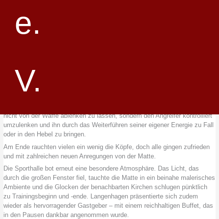
gut gesetzten Impulsen liegt und wie entscheidend eine gute Annahme des
Angriffs für die anschließende Technik ist.
Einmal mehr zeigte sich, dass selbst bei bekannten Techniken immer
neue Details entdeckt werden können. Auch erfahrene Aikidoka erleben
dabei immer wieder, wie anspruchsvoll eine saubere Ausführung ist – und
wie viel Entwicklungspotenzial im konsequenten Training liegt.
Den Sonntagvormittag hatte Alfred für Waffentraining vorgesehen – dieses
Mal mit dem Tanto und dem Jo. Zur Vorbereitung gab es eine Reihe von
Zentrumsübungen – scheinbar einfach und doch herausfordernd in der
eigenen Umsetzung. Die am Vortag geübten Prinzipien wurden gegen
Angriffe mit Messer oder Stab wiederholt. Die Kunst besteht darin, sich
nicht von der Waffe ablenken zu lassen, sondern den Angreifer kontrolliert
umzulenken und ihn durch das Weiterführen seiner eigener Energie zu Fall
oder in den Hebel zu bringen.
Am Ende rauchten vielen ein wenig die Köpfe, doch alle gingen zufrieden
und mit zahlreichen neuen Anregungen von der Matte.
Die Sporthalle bot erneut eine besondere Atmosphäre. Das Licht, das
durch die großen Fenster fiel, tauchte die Matte in ein beinahe malerisches
Ambiente und die Glocken der benachbarten Kirchen schlugen pünktlich
zu Trainingsbeginn und -ende. Langenhagen präsentierte sich zudem
wieder als hervorragender Gastgeber – mit einem reichhaltigen Buffet, das
in den Pausen dankbar angenommen wurde.