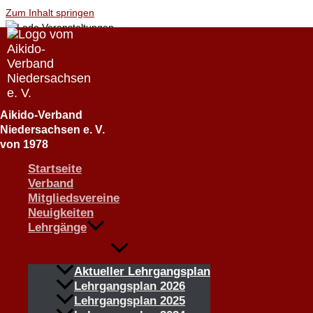
Zum Inhalt springen
Aikido-Verband
Niedersachsen e. V.
« Alle Veranstaltungen
von 1978
Dan-Vorbereitung ab 1. Kyu
Startseite
Verband
6. Dezember @ 9:30
-
12:00
Mitgliedsvereine
«
Regional-Training (ZT) ab 1. Kyu
Neuigkeiten
Lehrgänge
Lehrer: Damian Magiera, 6. Dan Aikido, Thema: nach Maßgabe des 
Aktueller Lehrgangsplan
Lehrgangsplan 2026
Lehrgangsplan 2025