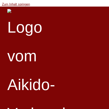
Zum Inhalt springen
« Alle Veranstaltungen
Diese Veranstaltung hat bereits stattgefunden.
Dan-Vorbereitung ab 1. Kyu
18. Januar @ 9:30
-
12:00
«
Regional-Training (ZT) ab 1. Kyu
Landes-Jugend-Training ab 6. Kyu
»
Lehrer: Claus-Dieter Sonnenberg, 6. Dan Aikido, Thema: nach Maßgabe
des Lehrers,
Ausschreibung