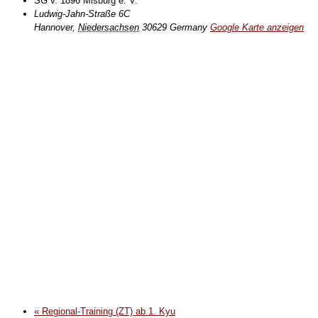
SG v. 1896 Misburg e. V.
Ludwig-Jahn-Straße 6C
Hannover
,
Niedersachsen
30629
Germany
Google Karte anzeigen
«
Regional-Training (ZT) ab 1. Kyu