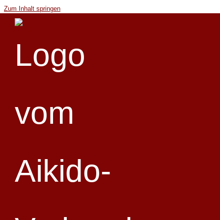
Zum Inhalt springen
« Alle Veranstaltungen
Diese Veranstaltung hat bereits stattgefunden.
Landes-Kyu-Training für 5. – 2. Kyu
7. Dezember 2024 @ 0:00
«
Landeslehrgang ab 5. Kyu
Danvorbereitungs-Lehrgang ab 1. Kyu
»