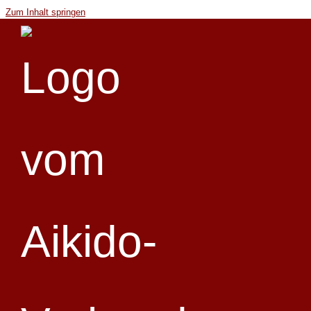
Zum Inhalt springen
« Alle Veranstaltungen
Diese Veranstaltung hat bereits stattgefunden.
Regional-Training (ZT) ab 1. Kyu
9. Mai @ 15:30
-
18:00
«
Landes-Kyu-Training für 5.-2. Kyu
Dan-Vorbereitung ab 1. Kyu
»
Lehrer: Damian Magiera, 6. Dan Aikido, Thema: Hanmi-hantachi
(Programm zum 2. Dan),
Ausschreibung