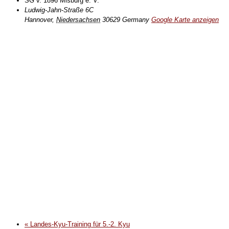
SG v. 1896 Misburg e. V.
Ludwig-Jahn-Straße 6C
Hannover
,
Niedersachsen
30629
Germany
Google Karte anzeigen
«
Landes-Kyu-Training für 5.-2. Kyu